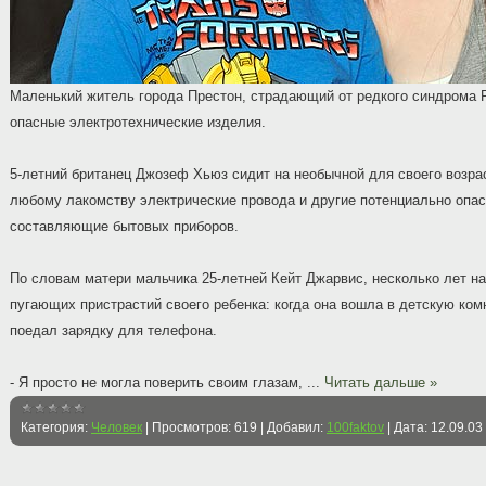
Маленький житель города Престон, страдающий от редкого синдрома P
опасные электротехнические изделия.
5-летний британец Джозеф Хьюз сидит на необычной для своего возр
любому лакомству электрические провода и другие потенциально опа
составляющие бытовых приборов.
По словам матери мальчика 25-летней Кейт Джарвис, несколько лет н
пугающих пристрастий своего ребенка: когда она вошла в детскую ком
поедал зарядку для телефона.
- Я просто не могла поверить своим глазам,
...
Читать дальше »
Категория:
Человек
|
Просмотров:
619
|
Добавил:
100faktov
|
Дата:
12.09.03