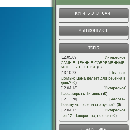
КУПИТЬ ЭТОТ САЙТ
МЫ ВКОНТАКТЕ
ТОП-5
[12.05.09]
[
Интересное
]
САМЫЕ ЦЕННЫЕ СОВРЕМЕННЫЕ
МОНЕТЫ РОССИИ.
(
0
)
[13.10.23]
[
Человек
]
Сколько мама делает для ребенка в
день?
(
0
)
[12.04.18]
[
Интересное
]
Пассажирка с Титаника
(
0
)
[12.11.20]
[
Человек
]
Почему человек много пукает?
(
0
)
[12.04.13]
[
Интересное
]
Топ 12. Невероятно, но факт
(
0
)
СТАТИСТИКА