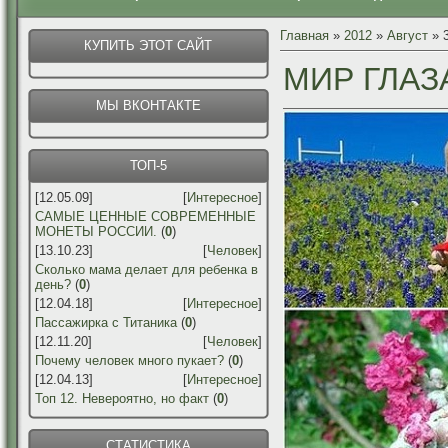
Главная
»
2012
»
Август
»
КУПИТЬ ЭТОТ САЙТ
МИР ГЛАЗ
МЫ ВКОНТАКТЕ
ТОП-5
[12.05.09]
[
Интересное
]
САМЫЕ ЦЕННЫЕ СОВРЕМЕННЫЕ
МОНЕТЫ РОССИИ.
(
0
)
[13.10.23]
[
Человек
]
Сколько мама делает для ребенка в
день?
(
0
)
[12.04.18]
[
Интересное
]
Пассажирка с Титаника
(
0
)
[12.11.20]
[
Человек
]
Почему человек много пукает?
(
0
)
[12.04.13]
[
Интересное
]
Топ 12. Невероятно, но факт
(
0
)
СТАТИСТИКА