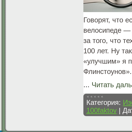
Говорят, что 
велосипеде — 
за того, что т
100 лет. Ну т
«улучшим» я п
Флинстоунов».
...
Читать дал
Категория:
Из
100faktov
|
Да