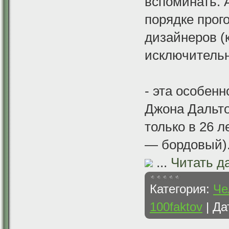
вспоминать. 
порядке прого
дизайнеров (к
исключительно
- эта особен
Джона Дальто
только в 26 л
— бордовый)
...
Читать д
Категория:
Че
100faktov
|
Да