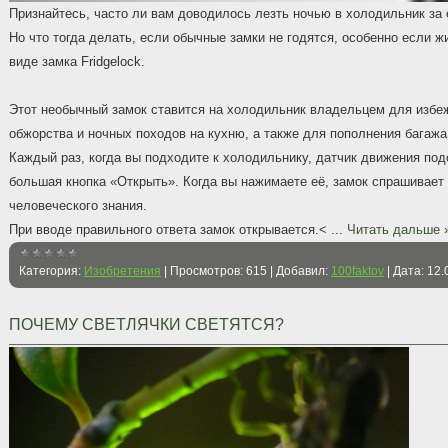
Признайтесь, часто ли вам доводилось лезть ночью в холодильник за е
Но что тогда делать, если обычные замки не годятся, особенно если 
виде замка Fridgelock.
Этот необычный замок ставится на холодильник владельцем для избе
обжорства и ночных походов на кухню, а также для пополнения багажа
Каждый раз, когда вы подходите к холодильнику, датчик движения под
большая кнопка «Открыть». Когда вы нажимаете её, замок спрашивает
человеческого знания.
При вводе правильного ответа замок открывается.<
...
Читать дальше 
Категория:
Изобретения
|
Просмотров:
615
|
Добавил:
100faktov
|
Дата:
12.
ПОЧЕМУ СВЕТЛЯЧКИ СВЕТЯТСЯ?