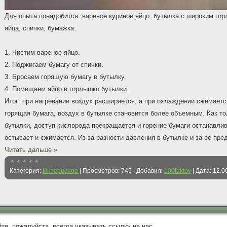
Для опыта понадобится: вареное куриное яйцо, бутылка с широким го
яйца, спички, бумажка.
1. Чистим вареное яйцо.
2. Поджигаем бумагу от спички.
3. Бросаем горящую бумагу в бутылку.
4. Помещаем яйцо в горлышко бутылки.
Итог: при нагревании воздух расширяется, а при охлаждении сжимаетс
горящая бумага, воздух в бутылке становится более объемным. Как т
бутылки, доступ кислорода прекращается и горение бумаги останавлив
остывает и сжимается. Из-за разности давления в бутылке и за ее пре
Читать дальше »
Категория:
Интересное
|
Просмотров:
745
|
Добавил:
100faktov
|
Дата:
12.0
те, пожалуйста, всегда указывать ссылку на нас.