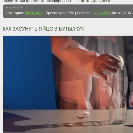
присутствии фермента лоюциферазы.
...
Читать дальше »
Категория:
Животные
|
Просмотров:
790
|
Добавил:
100faktov
|
Дата:
12.06.
КАК ЗАСУНУТЬ ЯЙЦО В БУТЫЛКУ?