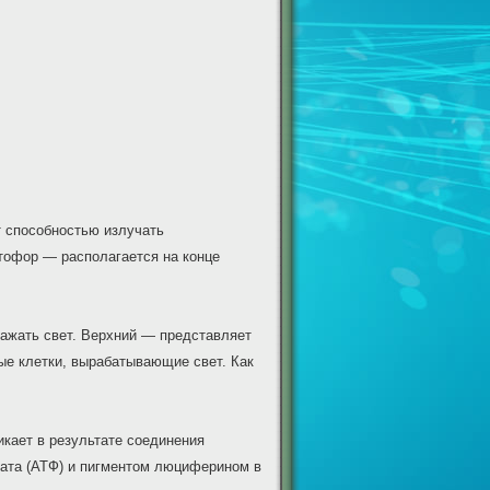
т способностью излучать
тофор — располагается на конце
ражать свет. Верхний — представляет
ые клетки, вырабатывающие свет. Как
кает в результате соединения
ата (АТФ) и пигментом люциферином в